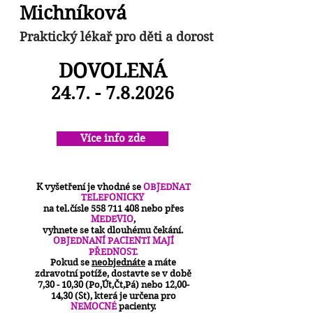
Michníková
Praktický lékař pro děti a dorost
DOVOLENÁ
24.7. - 7.8.2026
Více info zde
K vyšetření je vhodné se
OBJEDNAT
TELEFONICKY
na tel.čísle
558 711 408
nebo přes
MEDEVIO
,
vyhnete se tak dlouhému čekání.
OBJEDNANÍ PACIENTI MAJÍ
PŘEDNOST.
Pokud se
neobjednáte
a máte
zdravotní potíže, dostavte se v době
7,30 - 10,30 (Po,Út,Čt,Pá) nebo 12,00-
14,30 (St), která je určena pro
NEMOCNÉ
pacienty.