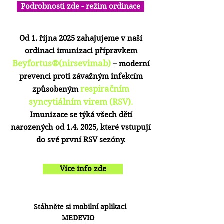
Podrobnosti zde - režim ordinace
Od 1. října 2025 zahajujeme v naší
ordinaci imunizaci přípravkem
Beyfortus®(nirsevimab)
– moderní
prevenci proti závažným infekcím
respiračním
způsobeným
syncytiálním virem (RSV)
.
Imunizace se týká všech dětí
narozených od 1.4. 2025, které vstupují
do své první RSV sezóny.
Více info zde
S
táhněte si mobilní aplikaci
MEDEVIO