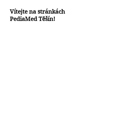
Vítejte na stránkách
PediaMed Těšín!
V únoru 2020 jsem otevřela
novou ordinaci a převzala do
péče pacienty MUDr. Brigity
Danelové.
Poskytujeme léčebnou a
preventivní péči dětem od
narození do 19 let věku.
Naše ordinace poskytuje:
základní a nadstandartní
očkování
výkony rychlé diagnostiky jako
CRP či vyšetření výtěru z krku
na přítomnost streptokoka
vyšetření moči na močovém