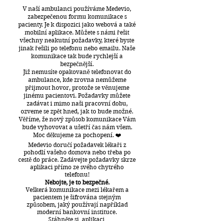
V naší ambulanci používáme Medevio,
zabezpečenou formu komunikace s
pacienty. Je k dispozici jako webová a také
mobilní aplikace. Můžete s námi řešit
všechny neakutní požadavky, které byste
jinak řešili po telefonu nebo emailu. Naše
komunikace tak bude rychlejší a
bezpečnější.
Již nemusíte opakovaně telefonovat do
ambulance, kde zrovna nemůžeme
přijmout hovor, protože se věnujeme
jinému pacientovi. Požadavky můžete
zadávat i mimo naši pracovní dobu,
ozveme se zpět hned, jak to bude možné.
Věříme, že no
vý způsob komunikace Vám
bude vyhovovat a ušetří čas nám všem.
Moc děkujeme za pochopení. ❤️
Medevio doručí požadavek lékaři z
pohodlí vašeho domova nebo třeba po
cestě do práce. Zadávejte požadavky skrze
aplikaci přímo ze svého chytrého
telefonu!
Nebojte, je to bezpečné.
Veškerá komunikace mezi lékařem a
pacientem je šifrována stejným
způsobem, jaký používají například
moderní bankovní instituce.
Stáhněte si aplikaci