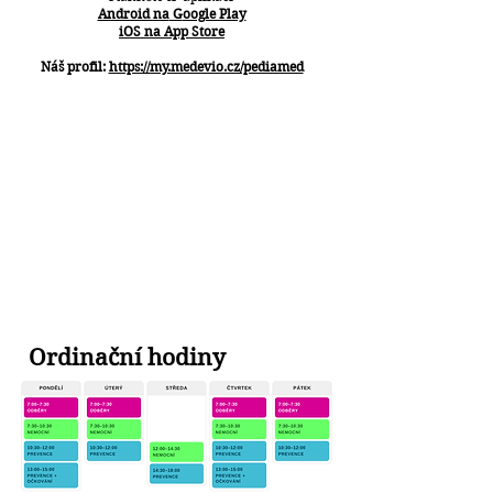
Android na
G
oogle Play
iOS na App Store
Náš profil:
https://my.medevio.cz/pediamed
Ordinační hodiny